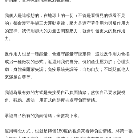
解情緒，實為掩飾情緒或忽視情緒。
我個人是這樣想的，在地球上的一切（不管是看得見的或看不見
的）都會遵守牛頓三大運動定律，壓力是遵守著作用力與反作用力
的定律。我們用越大的力量去調整壓力，就會引發更大的反作用
力。
反作用力也是一種能量，會遵守能量守恆定律，這股反作用力會換
成另一種做功的形式，返還到我們自身。例如產生壓力胖；心理疾
病；身體荷爾蒙失調；免疫系統失調等；自怨自艾；不斷貶低他人
來滿足自尊等。
我認為最有效的方式是去接受自己負面情緒，然後自己要改變視
角、觀點、想法，用正式的態度去處理負面情緒。
承認自己所有的負面情緒，全數寫下來。
運用轉念方式，也就是轉個180度的視角來看待負面情緒。將第一張