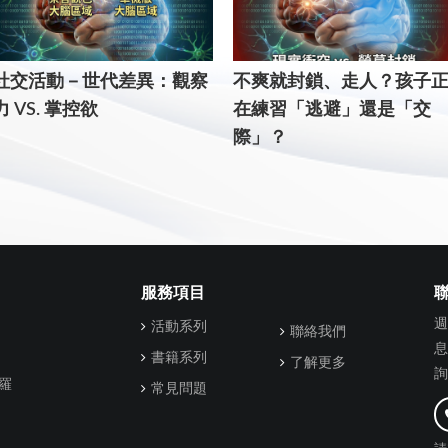
社交活動－世代差異：觀察
不爽就封鎖、走人？孩子
力 VS. 掌控欲
在練習「逃避」還是「交
際」？
服務項目
週
活動系列
聯絡我們
息
書籍系列
了解更多
詢
羅
常見問題