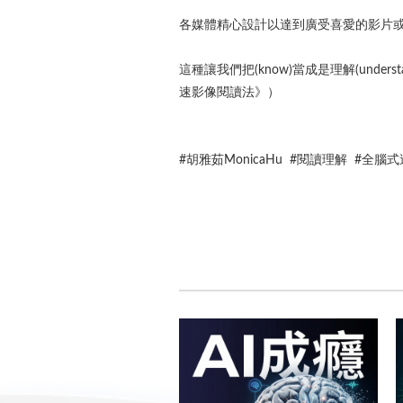
各媒體精心設計以達到廣受喜愛的影片
這種讓我們把(know)當成是理解(un
速影像閱讀法》）
#胡雅茹MonicaHu #閱讀理解 #全