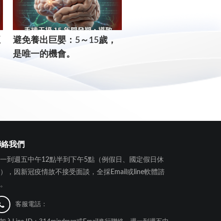
正
​避免養出巨嬰：5～15歲，
這幾年就決定孩子一生的
是唯一的機會。
個核心：錯過了，補課
用。
聯絡我們
一到週五中午12點半到下午5點（例假日、國定假日休
），因新冠疫情故不接受面談，全採Email或line軟體諮
。
客服電話：