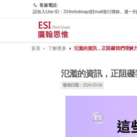
客服電話:
請加入Line ID：314mindmap或Email進行聯
首頁
了解更多
氾濫的資訊，正阻礙我們理解
♦
♦
氾濫的資訊，正阻礙
發佈日期：2024-03-06