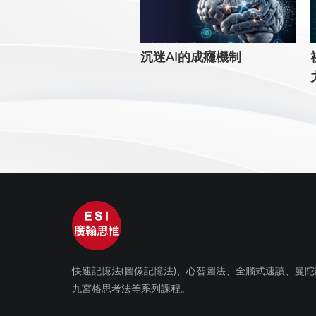
沉迷AI的成癮機制
快速記憶法(圖像記憶法)、心智圖法、全腦式速讀、曼陀
九宮格思考法等系列課程。