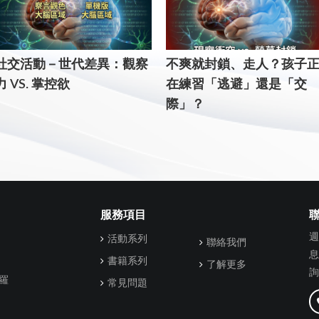
社交活動－世代差異：觀察
不爽就封鎖、走人？孩子
力 VS. 掌控欲
在練習「逃避」還是「交
際」？
服務項目
週
活動系列
聯絡我們
息
書籍系列
了解更多
詢
羅
常見問題