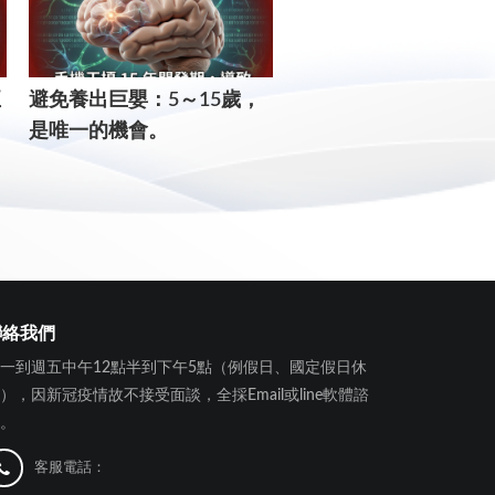
正
​避免養出巨嬰：5～15歲，
這幾年就決定孩子一生的
是唯一的機會。
個核心：錯過了，補課
用。
聯絡我們
一到週五中午12點半到下午5點（例假日、國定假日休
），因新冠疫情故不接受面談，全採Email或line軟體諮
。
客服電話：