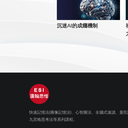
沉迷AI的成癮機制
快速記憶法(圖像記憶法)、心智圖法、全腦式速讀、曼陀
九宮格思考法等系列課程。