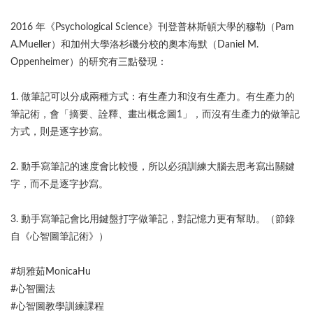
2016 年《Psychological Science》刊登普林斯頓大學的穆勒（Pam
A.Mueller）和加州大學洛杉磯分校的奧本海默（Daniel M.
Oppenheimer）的研究有三點發現：
1. 做筆記可以分成兩種方式：有生產力和沒有生產力。有生產力的
筆記術，會「摘要、詮釋、畫出概念圖1」，而沒有生產力的做筆記
方式，則是逐字抄寫。
2. 動手寫筆記的速度會比較慢，所以必須訓練大腦去思考寫出關鍵
字，而不是逐字抄寫。
3. 動手寫筆記會比用鍵盤打字做筆記，對記憶力更有幫助。（節錄
自《心智圖筆記術》）
#胡雅茹MonicaHu
#心智圖法
#心智圖教學訓練課程