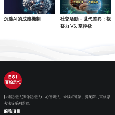
沉迷AI的成癮機制
社交活動－世代差異：觀
察力 VS. 掌控欲
快速記憶法(圖像記憶法)、心智圖法、全腦式速讀、曼陀羅九宮格思
考法等系列課程。
服務項目