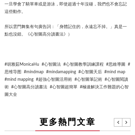
一旦學會了騎單車或是游泳，即使超過十年沒碰，我們也不會忘記
這些動作。
所以雲門舞集有句廣告詞：「身體記住的，永遠忘不掉。」真是一
點也沒錯。《心智圖高分讀書法》）
#胡雅茹MonicaHu #心智圖法 #心智圖教學訓練課程 #思維導圖 #
思维导图 #mindmap #mindamapping #心智圖天后 #mind map
#mind mapping #超強心智圖活用術 #心智圖筆記術 #心智圖閱讀
術 #心智圖高分讀書法 #心智圖超簡單 #極速解決工作難題的心智
圖大全
更多熱門文章