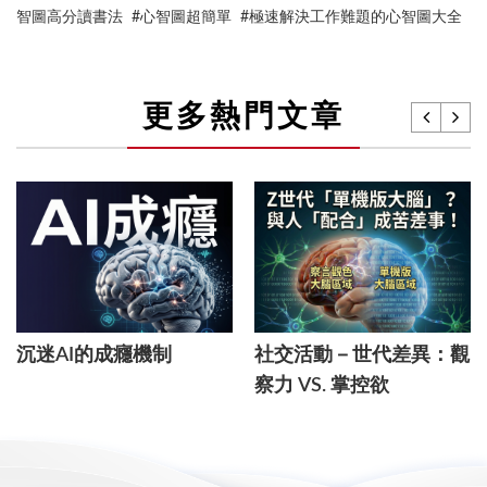
智圖高分讀書法 #心智圖超簡單 #極速解決工作難題的心智圖大全
更多熱門文章
沉迷AI的成癮機制
社交活動－世代差異：觀
察力 VS. 掌控欲