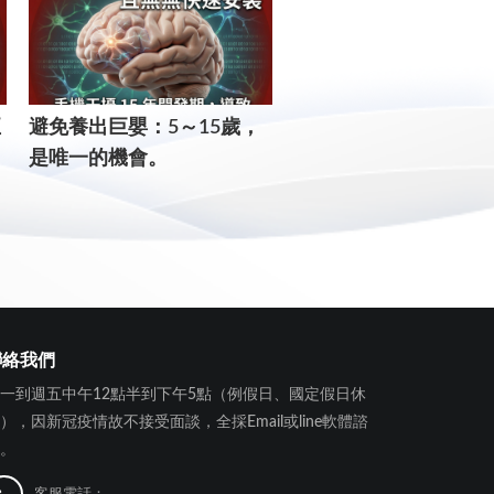
正
​避免養出巨嬰：5～15歲，
這幾年就決定孩子一生的
是唯一的機會。
個核心：錯過了，補課
用。
聯絡我們
一到週五中午12點半到下午5點（例假日、國定假日休
），因新冠疫情故不接受面談，全採Email或line軟體諮
。