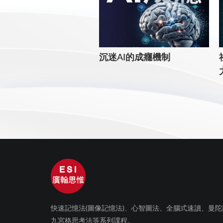
沉迷AI的成癮機制
快速記憶法(圖像記憶法)、心智圖法、全腦式速讀、曼陀
九宮格思考法等系列課程。