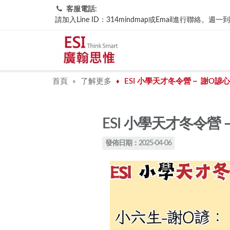
客服電話:
請加入Line ID：314mindmap或Email進行聯
首頁
了解更多
ESI 小學天才冬令營－ 謝O諺
♦
♦
ESI 小學天才冬令營
發佈日期：2025-04-06