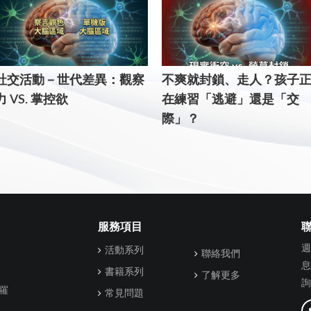
社交活動－世代差異：觀察
不爽就封鎖、走人？孩子
力 VS. 掌控欲
在練習「逃避」還是「交
際」？
服務項目
週
活動系列
聯絡我們
息
書籍系列
了解更多
詢
羅
常見問題