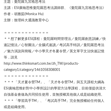
主題：曼陀羅九宮格思考法
主講：ESI廣翰思惟曼陀羅思考法講師群、《曼陀羅九宮格思考法》
作者－胡雅茹(Monica Hu)
主辦：致理科大通識教育中心
＝＝＝＝＝＝＝＝＝＝＝＝＝
＊＊想了解更多ESI課程：曼陀羅時間管理法／曼陀羅創意訓練／快
速記憶法／心智圖法／全腦式速讀／考試高手特訓／曼陀羅思考法
／魅力演說與簡報／中小學天才冬夏令營／英文單字文法快速記憶
等，請見
http://www.thinksmart.com.tw/zh_TW/products-
category1/category/1461058308001
＝＝＝＝＝＝＝＝＝＝＝＝＝
＊＊＊「天才夏令營TM」、「天才冬令營TM」與五天課程大綱為
ESI廣翰思惟針對中小學所設計的學習方法學課程，目前僅提供清大
自強基金會做為共同招生使用，並無授權其他個人或是組織使用。
＊＊＊「學習高手TM」、「考試高手TM」完全無授權給任何個人
或是組織使用。