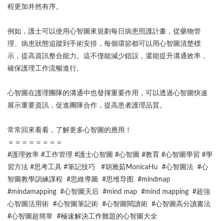
程更加井然有序。
例如，護士可以使用心智圖來規劃每日病患照護計畫，從藥物管
理、病患狀態追蹤到手術安排，每個環節都可以用心智圖清楚標
示，提高資訊整合能力。這不僅能減少錯誤，還能提升溝通效率，
確保護理工作流暢進行。
心智圖在護理團隊的溝通中也發揮重要作用，可以透過心智圖快速
展示重要資訊，促進團隊合作，提高患者護理品質。
常常回來看看，了解更多心智圖的應用！
＝＝＝＝＝＝＝＝
#護理效率 #工作管理 #護士心智圖 #心智圖 #教育 #心智圖學習 #學
習方法 #思考工具 #筆記技巧 #胡雅茹MonicaHu #心智圖法 #心
智圖教學訓練課程 #思維導圖 #思维导图 #mindmap
#mindamapping #心智圖天后 #mind map #mind mapping #超強
心智圖活用術 #心智圖筆記術 #心智圖閱讀術 #心智圖高分讀書法
#心智圖超簡單 #極速解決工作難題的心智圖大全