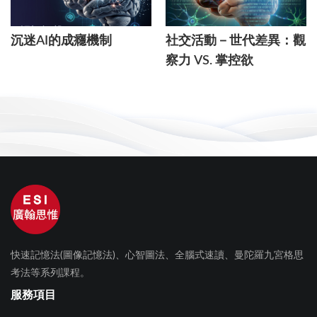
沉迷AI的成癮機制
社交活動－世代差異：觀
察力 VS. 掌控欲
快速記憶法(圖像記憶法)、心智圖法、全腦式速讀、曼陀羅九宮格思
考法等系列課程。
服務項目