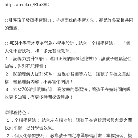
https://reurl.cc/RLx38D
◎引導孩子發揮學習潛力，掌握高效的學習方法，卻是許多家長共同
的難題。
◎ #ESI小學天才夏令營為小學生設計，結合「全腦學習法」、「個
人化學習技巧」和「多元智能教育」。
１．記憶力提升10倍： 運用正統的圖像記憶技巧，讓孩子輕鬆記住
知識，告別死記硬背！
２．閱讀理解力提升50%： 透過心智圖等方法，讓孩子掌握文章結
構，輕鬆理解內容，不再害怕閱讀！
３．節省70%的閱讀時間： 高效率的學習法，讓孩子在短時間內吸
收更多知識，有更多時間探索興趣！
◎課程特色：
１．全腦學習法： 結合左右腦功能，讓孩子在邏輯思考與創意之間
找到平衡，提升學習效果。
２．個人化學習技巧： 教導孩子制定專屬學習計畫，掌握預習、複