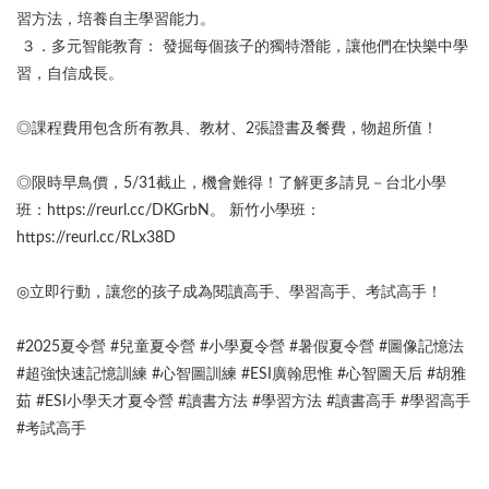
習方法，培養自主學習能力。
３．多元智能教育： 發掘每個孩子的獨特潛能，讓他們在快樂中學
習，自信成長。
◎課程費用包含所有教具、教材、2張證書及餐費，物超所值！
◎限時早鳥價，5/31截止，機會難得！了解更多請見－台北小學
班：https://reurl.cc/DKGrbN。 新竹小學班：
https://reurl.cc/RLx38D
◎立即行動，讓您的孩子成為閱讀高手、學習高手、考試高手！
#2025夏令營 #兒童夏令營 #小學夏令營 #暑假夏令營 #圖像記憶法
#超強快速記憶訓練 #心智圖訓練 #ESI廣翰思惟 #心智圖天后 #胡雅
茹 #ESI小學天才夏令營 #讀書方法 #學習方法 #讀書高手 #學習高手
#考試高手