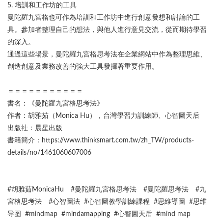
5. 培訓和工作坊的工具
曼陀羅九宮格也可作為培訓和工作坊中進行創意發想和討論的工
具。參加者整理自己的想法，與他人進行意見交流，從而期待學習
的深入。
通過這些場景，曼陀羅九宮格思考法在企業網站中作為整理思維、
創造創意及業務改善的強大工具發揮著重要作用。
＝＝＝＝＝＝＝＝＝＝＝
書名：《曼陀羅九宮格思考法》
作者：胡雅茹（Monica Hu），台灣學習力訓練師、心智圖天后
出版社：晨星出版
書籍簡介：https://www.thinksmart.com.tw/zh_TW/products-
details/no/1461060607006
#胡雅茹MonicaHu #曼陀羅九宮格思考法 #曼陀羅思考法 #九
宮格思考法 #心智圖法 #心智圖教學訓練課程 #思維導圖 #思维
导图 #mindmap #mindamapping #心智圖天后 #mind map