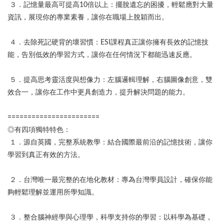
３．記憶量最高可提高10倍以上：擺脫遺忘的困擾，輕鬆應對大量
資訊，展現你的專業素養，讓你在職場上脫穎而出。
４．去除死記硬背的壞習慣：ESI課程真正讓你擁有長效的記憶技
能，告別低效的學習方式，讓你在任何情況下都能迅速反應。
５．提高思考靈活度與想像力：左腦邏輯理解，右腦圖像創意，雙
效合一，讓你在工作中更具創造力，提升解決問題的能力。
=======================
◎有四項獨特特色：
１．源自英國，完整系統教學：結合國際最前沿的記憶技術，讓你
學習到真正有效的方法。
２．台灣唯一最完整的在地化教材：專為台灣學員設計，確保你能
夠輕鬆理解並運用所學知識。
３．整合腦神經學與心理學，科學支持你的學習：以科學為基礎，