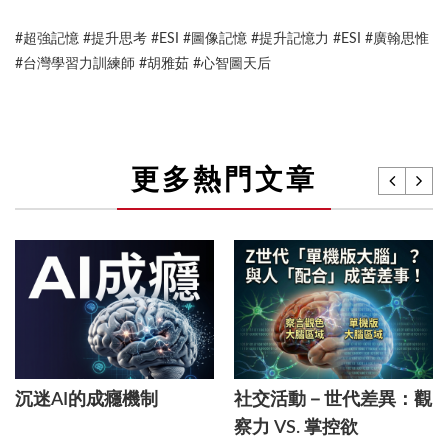
#超強記憶 #提升思考 #ESI #圖像記憶 #提升記憶力 #ESI #廣翰思惟
#台灣學習力訓練師 #胡雅茹 #心智圖天后
更多熱門文章
沉迷AI的成癮機制
社交活動－世代差異：觀
察力 VS. 掌控欲