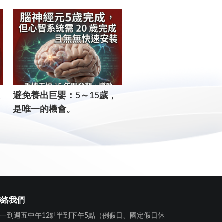
正
​避免養出巨嬰：5～15歲，
這幾年就決定孩子一生的
是唯一的機會。
個核心：錯過了，補課
用。
聯絡我們
一到週五中午12點半到下午5點（例假日、國定假日休