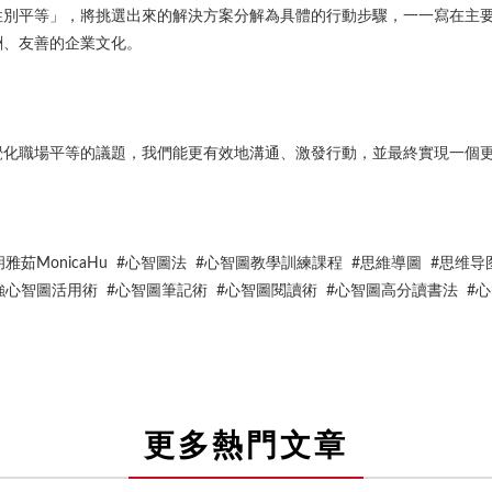
性別平等」，將挑選出來的解決方案分解為具體的行動步驟，一一寫在主
酬、友善的企業文化。
。
覺化職場平等的議題，我們能更有效地溝通、激發行動，並最終實現一個
！
茹MonicaHu #心智圖法 #心智圖教學訓練課程 #思維導圖 #思维导图 #mi
ping #超強心智圖活用術 #心智圖筆記術 #心智圖閱讀術 #心智圖高分讀書
更多熱門文章