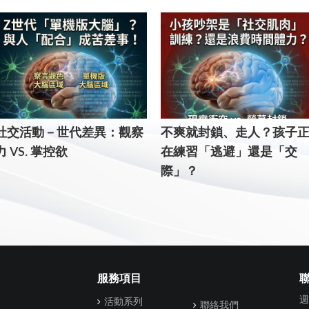
社交活動－世代差異：觀察
不爽就封鎖、走人？孩子
力 VS. 掌控欲
在練習「逃避」還是「交
際」？
服務項目
週
活動系列
聯絡我們