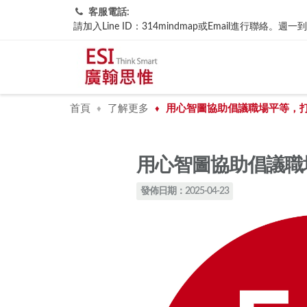
客服電話:
請加入Line ID：314mindmap或Email進行聯
首頁
了解更多
用心智圖協助倡議職場平等，
♦
♦
用心智圖協助倡議職
發佈日期：2025-04-23