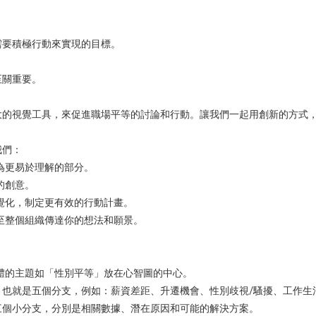
需要積極行動來實現的目標。
至關重要。
大的視覺工具，來促進職場平等的討論和行動。讓我們一起用創新的方式
我們：
為更易於理解的部分。
的創意。
覺化，制定更有效的行動計畫。
至整個組織傳達你的想法和願景。
體的主題如「性別平等」放在心智圖的中心。
，也就是五個分支，例如：薪資差距、升遷機會、性別歧視/騷擾、工作生
三個小分支，分別是相關數據、潛在原因和可能的解決方案。