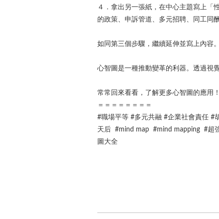
４．拿出另一張紙，在中心主題寫上「
的政策、申訴管道、多元招聘、同工同
如同第三個步驟，繼續延伸並寫上內容
心智圖是一種推動變革的利器。透過視
常常回來看看，了解更多心智圖的應用
＝＝＝＝＝＝＝＝
#職場平等 #多元共融 #企業社會責任 #胡雅
天后 #mind map #mind map
圖大全