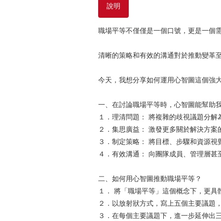
說明
職場平等不僅僅是一個口號，更是一個
清晰的策略和有效的溝通對於推動變革
今天，我想分享如何運用心智圖這個強
一、在討論職場平等時，心智圖能幫助
１．理清問題： 將複雜的歧視議題分解
２．集思廣益： 激發更多關於解決方案
３．制定策略： 將目標、步驟和資源視
４．有效溝通： 向團隊成員、管理層甚
二、如何用心智圖推動職場平等？
１． 將「職場平等」這個概念下，更具
２．以放射狀方式，寫上五個主要議題
３．在每個主要議題下，進一步延伸出