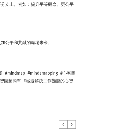
要分支上。例如：提升平等觀念、更公平
更加公平和共融的職場未來。
ndmap #mindamapping #心智圖
法 #心智圖超簡單 #極速解決工作難題的心智