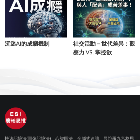
沉迷AI的成癮機制
社交活動－世代差異：觀
察力 VS. 掌控欲
快速記憶法(圖像記憶法)、心智圖法、全腦式速讀、曼陀羅九宮格思