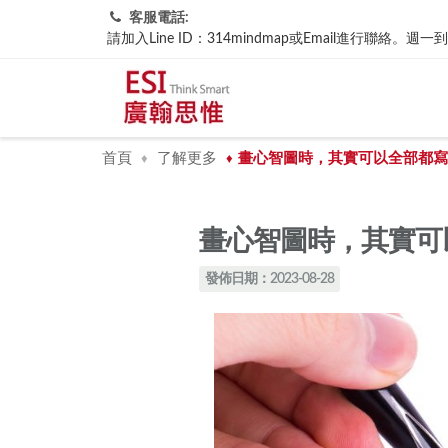
客服電話:
請加入Line ID：314mindmap或Email進行聯
首頁
了解更多
​畫心智圖時，其實可以全部都
♦
♦
​畫心智圖時，其實
發佈日期：2023-08-28