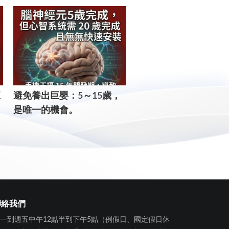
正
​避免養出巨嬰：5～15歲，
這幾年就決定孩子一生的
是唯一的機會。
個核心：錯過了，補課
用。
聯絡我們
一到週五中午12點半到下午5點（例假日、國定假日休