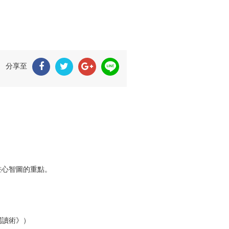
分享至
畫心智圖的重點。
閱讀術》）