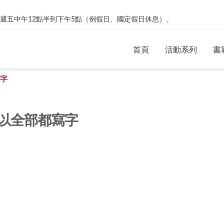
絡。週一到週五中午12點半到下午5點（例假日、國定假日休息）。
首頁
活動系列
書
寫字
可以全部都寫字