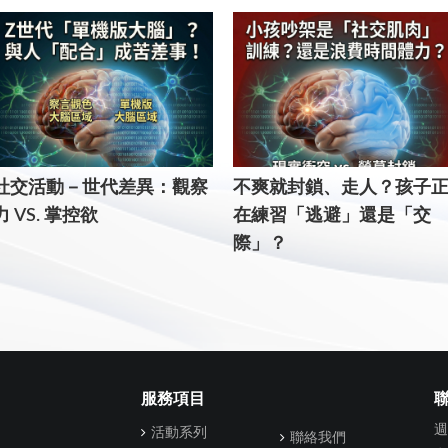
社交活動－世代差異：觀察
不爽就封鎖、走人？孩子
力 VS. 掌控欲
在練習「逃避」還是「交
際」？
服務項目
週
活動系列
聯絡我們