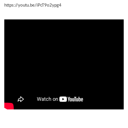
https://youtu.be/iPcT9o2ypg4