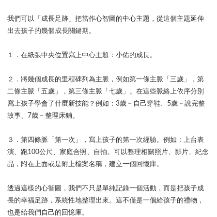
我們可以「成長足跡」把當作心智圖的中心主題，從這個主題延伸
出去孩子的幾個成長關鍵期。
１．在紙張中央位置寫上中心主題：小佑的成長。
２．將幾個成長的里程碑列為主脈，例如第一條主脈「三歲」，第
二條主脈「五歲」，第三條主脈「七歲」。在這些脈絡上依序分別
寫上孩子學會了什麼新技能？例如：3歲－自己穿鞋、5歲－說完整
故事、7歲－整理床鋪。
３．第四條脈「第一次」，寫上孩子的第一次經驗。例如：上台表
演、跑100公尺、家庭合照、自拍。可以整理相關照片、影片、紀念
品，附在上面或是附上檔案名稱，建立一個回憶庫。
透過這樣的心智圖，我們不只是單純記錄一個活動，而是把孩子成
長的幸福足跡，系統性地整理出來。這不僅是一個給孩子的禮物，
也是給我們自己的回憶庫。