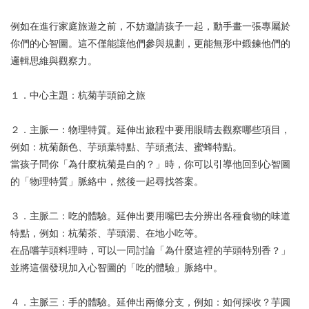
例如在進行家庭旅遊之前，不妨邀請孩子一起，動手畫一張專屬於
你們的心智圖。這不僅能讓他們參與規劃，更能無形中鍛鍊他們的
邏輯思維與觀察力。
１．中心主題：杭菊芋頭節之旅
２．主脈一：物理特質。延伸出旅程中要用眼睛去觀察哪些項目，
例如：杭菊顏色、芋頭葉特點、芋頭煮法、蜜蜂特點。
當孩子問你「為什麼杭菊是白的？」時，你可以引導他回到心智圖
的「物理特質」脈絡中，然後一起尋找答案。
３．主脈二：吃的體驗。延伸出要用嘴巴去分辨出各種食物的味道
特點，例如：杭菊茶、芋頭湯、在地小吃等。
在品嚐芋頭料理時，可以一同討論「為什麼這裡的芋頭特別香？」
並將這個發現加入心智圖的「吃的體驗」脈絡中。
４．主脈三：手的體驗。延伸出兩條分支，例如：如何採收？芋圓