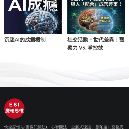
沉迷AI的成癮機制
社交活動－世代差異：觀
察力 VS. 掌控欲
快速記憶法(圖像記憶法)、心智圖法、全腦式速讀、曼陀羅九宮格思