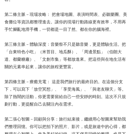
第二條主脈－現場攻略： 把會場地圖、表演時間表、必聽樂團、美
食攤位等資訊都整理進去。讓你的現場行動路線更有效率，不用再
手忙腳亂地滑手機，一切都是一目了然、都在你的腦海裡。
第三條主脈－體驗深度：音樂祭不只是聽音樂，更是體驗生活。把
「台東特色小吃」（米苔目、地瓜酥）、「周邊景點」（伯朗大
道、都蘭糖廠）、「文創市集」等都放進來。把這些與在地生活有
關的元素串起來，讓你的旅程更豐富。
第四條主脈－療癒充電： 這是我們旅行的最終目的。在這個分支
下，可以寫下「放空冥想」、「享受海風」、「與老友聊天」等。
除了熱鬧的活動，你更需要留給自己一些安靜的時刻。這次不只規
劃行動，更提醒自己去關注內在需求。
第二張心智圖－回顧與分享：旅行結束後，繼續用心智圖來幫助我
們整理回憶。你可以把拍下的照片、影片，或是旅途中的心得，都