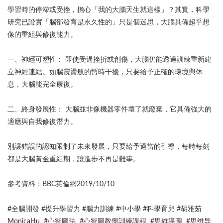
學習時的停滯或受挫，擔心「我的大腦天生就這樣」？其實，科學
研究已證實「腦部發育是永久性的」只是個迷思，大腦具備超乎想
像的重組與修復能力。
一、神經可塑性： 即使受過挫折或創傷，大腦仍能透過訓練重新建
立神經連結。如腦震盪般的暫時干擾，只要給予正確的環境與休
息，大腦能完全康復。
二、終身發展性： 大腦並非像機器零件壞了就廢棄，它具備強大的
適應與自我修復潛力。
別讓錯誤的認知限制了未來發展，只要給予適當的引導，每時每刻
都是大腦黃金重組期，讓進步不再是難事。
參考資料：BBC英倫網2019/10/10
#全腦開發 #提升學習力 #腦力訓練 #中小學 #科學育兒 #胡雅茹
MonicaHu #心智圖法 #心智圖教學訓練課程 #思維導圖 #思维导