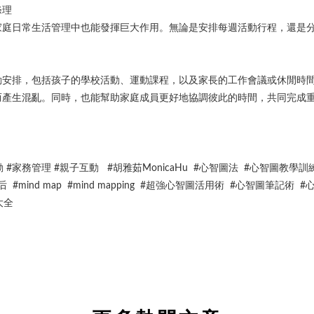
條理
家庭日常生活管理中也能發揮巨大作用。無論是安排每週活動行程，還是
動安排，包括孩子的學校活動、運動課程，以及家長的工作會議或休閒時
而產生混亂。同時，也能幫助家庭成員更好地協調彼此的時間，共同完成
！
動 #家務管理 #親子互動 #胡雅茹MonicaHu #心智圖法 #心智圖教學
心智圖天后 #mind map #mind mapping #超強心智圖活用術 #心智圖
大全