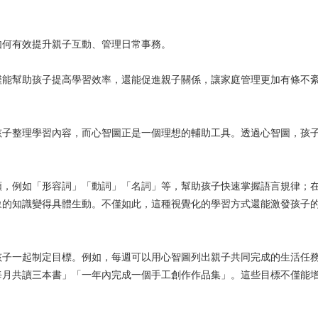
如何有效提升親子互動、管理日常事務。
僅能幫助孩子提高學習效率，還能促進親子關係，讓家庭管理更加有條不
孩子整理學習內容，而心智圖正是一個理想的輔助工具。透過心智圖，孩
類，例如「形容詞」「動詞」「名詞」等，幫助孩子快速掌握語言規律；
象的知識變得具體生動。不僅如此，這種視覺化的學習方式還能激發孩子
孩子一起制定目標。例如，每週可以用心智圖列出親子共同完成的生活任
每月共讀三本書」「一年內完成一個手工創作作品集」。這些目標不僅能