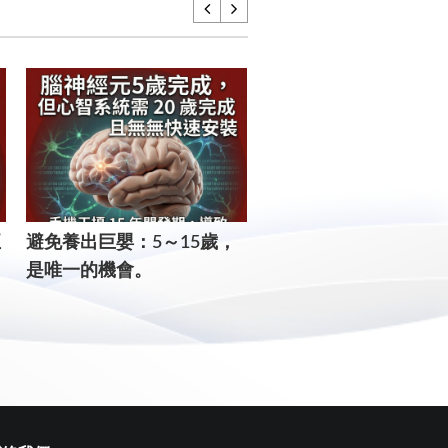
正
​避免養出巨嬰：5～15歲，
這幾年就決定孩子一生的
是唯一的機會。
個核心：錯過了，補課
用。