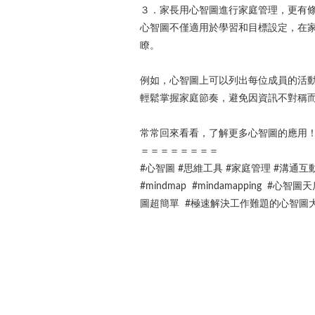
３．家長用心智圖進行家庭管理，更有
心智圖不僅適用於學習和目標設定，在
瞭。
例如，心智圖上可以列出每位成員的活
輕鬆掌握家庭節奏，避免因資訊不對稱
常常回來看看，了解更多心智圖的應用
＝＝＝＝＝＝＝＝
#心智圖 #思維工具 #家庭管理 #溝通互
#mindmap #mindamapping #
圖超簡單 #極速解決工作難題的心智圖