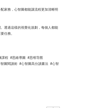
分配家務，心智圖都能讓流程更加清晰明
間。透過這樣的視覺化規劃，每個人都能
重要任務。
訓練課程 #思維導圖 #思维导图
筆記術 #心智圖閱讀術 #心智圖高分讀書法 #心智