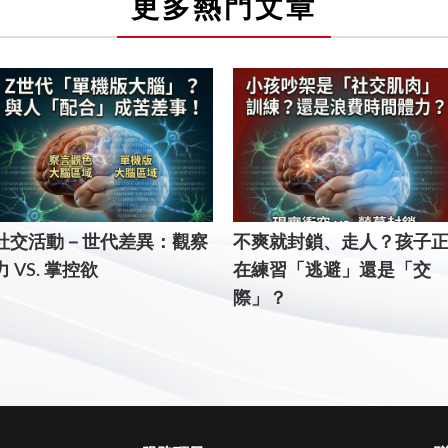
更多熱門文章
社交活動－世代差異：觀察
不爽就封鎖、走人？孩子
力 VS. 掌控欲
在練習「逃避」還是「交
際」？