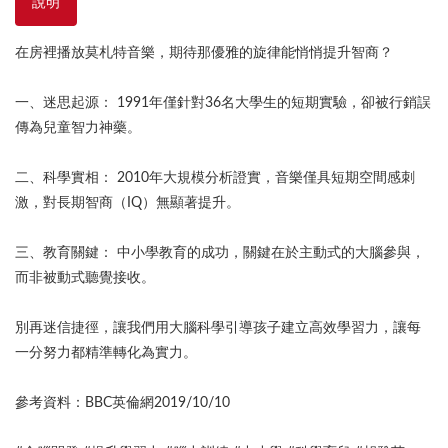
說明
在房裡播放莫札特音樂，期待那優雅的旋律能悄悄提升智商？
一、迷思起源： 1991年僅針對36名大學生的短期實驗，卻被行銷誤
傳為兒童智力神藥。
二、科學實相： 2010年大規模分析證實，音樂僅具短期空間感刺
激，對長期智商（IQ）無顯著提升。
三、教育關鍵： 中小學教育的成功，關鍵在於主動式的大腦參與，
而非被動式聽覺接收。
別再迷信捷徑，讓我們用大腦科學引導孩子建立高效學習力，讓每
一分努力都精準轉化為實力。
參考資料：BBC英倫網2019/10/10