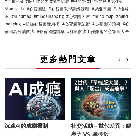
#全腦開發 #提升學習力 #腦力訓練 #中小學 #科學育兒 #胡雅茹
MonicaHu #心智圖法 #心智圖教學訓練課程 #思維導圖 #思维导
图 #mindmap #mindamapping #心智圖天后 #mind map #mind
mapping #超強心智圖活用術 #心智圖筆記術 #心智圖閱讀術 #心
智圖高分讀書法 #心智圖超簡單 #極速解決工作難題的心智圖大全
更多熱門文章
沉迷AI的成癮機制
社交活動－世代差異：觀
察力 VS. 掌控欲