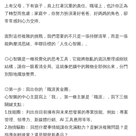
上有父母，下有孩子，肩上扛著沉重的責任。職場上，也許你正為
了轉型而焦慮；家庭中，你努力扮演著好爸爸、好媽媽的角色，卻
常常感到心力交瘁。
面對這些複雜的挑戰，我們需要的不只是一張待辦清單，而是一張
能夠釐清思緒、串聯目標的「人生心智圖」。
◎心智圖是一種視覺化的思考工具，它能將散亂的資訊整理成樹狀
結構，讓你一眼看清全局。這就像把腦中的雜物全部倒出來，分門
別類地擺放整齊。
◎第一步：寫出你的「職涯黃金圈」
心智圖的中心主題寫上「我」。第一條主脈是「職涯」，寫下三個
關鍵支點：
1.技能圈： 列出你目前擁有與未來想發展的專業技能。例如：專案
管理、領導力、新媒體行銷、AI 工具應用等等。
2.熱情驅動： 回想什麼事情能讓你充滿動力？是解決複雜問題？是
指導年輕後輩？還是開發新產品？