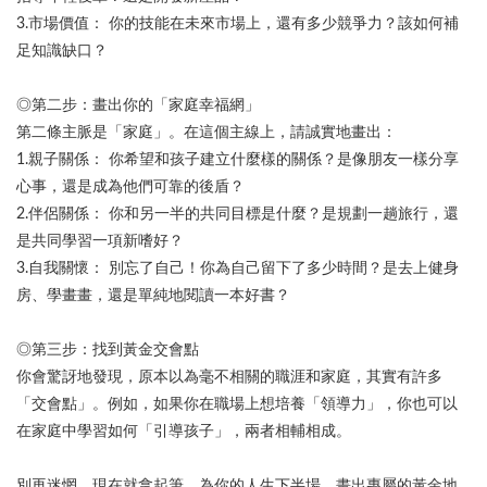
3.市場價值： 你的技能在未來市場上，還有多少競爭力？該如何補
足知識缺口？
◎第二步：畫出你的「家庭幸福網」
第二條主脈是「家庭」。在這個主線上，請誠實地畫出：
1.親子關係： 你希望和孩子建立什麼樣的關係？是像朋友一樣分享
心事，還是成為他們可靠的後盾？
2.伴侶關係： 你和另一半的共同目標是什麼？是規劃一趟旅行，還
是共同學習一項新嗜好？
3.自我關懷： 別忘了自己！你為自己留下了多少時間？是去上健身
房、學畫畫，還是單純地閱讀一本好書？
◎第三步：找到黃金交會點
你會驚訝地發現，原本以為毫不相關的職涯和家庭，其實有許多
「交會點」。例如，如果你在職場上想培養「領導力」，你也可以
在家庭中學習如何「引導孩子」，兩者相輔相成。
別再迷惘，現在就拿起筆，為你的人生下半場，畫出專屬的黃金地