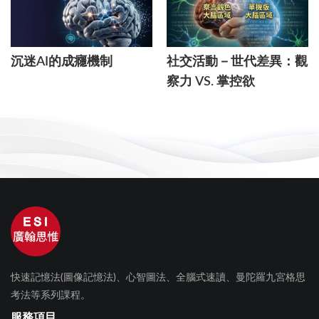
沉迷AI的成癮機制
社交活動－世代差異：觀
察力 VS. 掌控欲
快速記憶法(圖像記憶法)、心智圖法、全腦式速讀、曼陀羅九宮格思
考法等系列課程。
服務項目