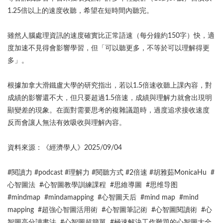
1.25倍以上的速度收聽，希望在短時間內聽完。
雖然人腦處理資訊的速度確實比正常語速（每分鐘約150字）快，適
度加速不見得會影響學習，但「可以聽更多，不等於可以理解得更
多」。
根據加拿大滑鐵盧大學的研究指出，若以1.5倍速收聽上課內容，對
成績的影響還不大，但只要超過1.5倍速，成績與理解力就會出現明
顯變差的現象。在面對需要思考的複雜議題時，過度追求接收速度
反而會讓人無法有效吸收與理解內容。
資料來源：《經濟學人》2025/09/04
#閱讀力 #podcast #理解力 #閱聽方式 #2倍速 #胡雅茹MonicaHu #
心智圖法 #心智圖教學訓練課程 #思維導圖 #思维导图
#mindmap #mindamapping #心智圖天后 #mind map #mind
mapping #超強心智圖活用術 #心智圖筆記術 #心智圖閱讀術 #心
智圖高分讀書法 #心智圖超簡單 #極速解決工作難題的心智圖大全