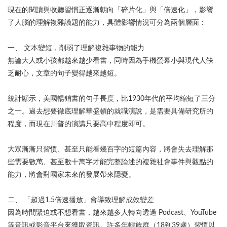
現在的閱讀與收聽習慣正逐漸朝向「碎片化」與「倍速化」，影響
了人腦的理解複雜議題的能力，具體影響情況可分為兩個層面：
一、 文本變短，削弱了理解複雜事物的能力
無論大人或小孩都越來越少看書，同時因為手機螢幕小與現代人缺
乏耐心，文章的句子變得越來越短。
統計顯示，美國暢銷書的句子長度，比1930年代的平均縮短了三分
之一。過去想要徹底理解華盛頓的就職演說，是需要具備研究所的
程度，而現在川普的演講只要高中程度即可。
大眾漸漸只習慣、甚至只能看幾百字的短篇內容，將會失去理解那
些需要數萬、甚至數十萬字才能完整論述的複雜社會事件與觀點的
能力，將會對國家未來的發展帶來隱憂。
二、 「超過1.5倍速播放」會導致理解成效變差
因為時間緊迫或不想看書，越來越多人轉向透過 Podcast、YouTube
等音訊或影音平台來獲取資訊。許多年輕族群（18到39歲）習慣以