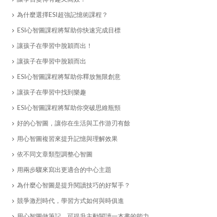
為什麼選擇ESI超強記憶術課程？
ESI心智圖課程將幫助你快速完成目標
讓孩子在學習中脫穎而出！
​讓孩子在學習中脫穎而出
ESI心智圖課程將幫助你釋放無限創意
讓孩子在學習中找到樂趣
ESI心智圖課程將幫助你突破思維瓶頸
好的心智圖，讓你在生活與工作游刃有餘
用心智圖複習來提升記憶與理解效果
​依不同文章類型調整心智圖
用兩步驟來寫出更適合的中心主題
為什麼心智圖是提升閱讀技巧的好幫手？
競爭激烈時代，學習方式如何與時俱進
用心智圖做筆記，可提升主動閱讀一本書的能力