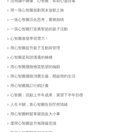
活用腦中圖像、心智圖，幫助心靈排毒
用一張心智圖規劃周末放鬆之旅
一張心智圖活化思考，重燃熱情
一張心智圖打造萬聖節的親子活動
心智圖激發學習潛力！
用心智圖提升親子互動與管理
心智圖是和諧溝通的橋樑
用心智圖擺脫物質慾望的枷鎖
用心智圖擺脫消費主義，開啟簡約生活
用心智圖擬訂行銷計畫
​心智圖：回顧上半年成果，展望下半年目標
​人生卡關，靠心智圖告別茫然情緒
​用心智圖輕鬆掌握捐血大小事
運用心智圖提升無障礙意識