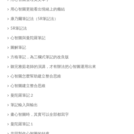
​用心智圖更能看出情緒上的癥結
​康乃爾筆記法（5R筆記法）
​5R筆記法
​心智圖與曼陀羅筆記
​圖解筆記
​方格筆記，為三欄式筆記的改良版
聽完雅茹老師的演講，才有辦法把心智圖運用出來
心智圖怎麼幫助建立整合思維
​心智圖建立整合思維
​曼陀羅筆記２
​筆記輸入與輸出
​畫心智圖時，其實可以全部都寫字
​曼陀羅筆記１
​共同製作心智圖的好處