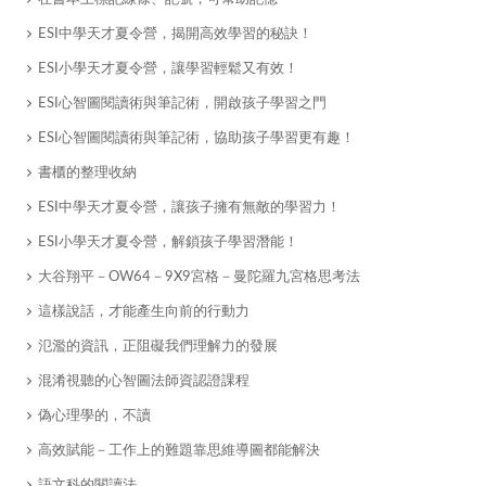
ESI中學天才夏令營，揭開高效學習的秘訣！
ESI小學天才夏令營，讓學習輕鬆又有效！
ESI心智圖閱讀術與筆記術，開啟孩子學習之門
ESI心智圖閱讀術與筆記術，協助孩子學習更有趣！
書櫃的整理收納
ESI中學天才夏令營，讓孩子擁有無敵的學習力！
ESI小學天才夏令營，解鎖孩子學習潛能！
大谷翔平－OW64－9X9宮格－曼陀羅九宮格思考法
這樣說話，才能產生向前的行動力
氾濫的資訊，正阻礙我們理解力的發展
混淆視聽的心智圖法師資認證課程
偽心理學的，不讀
高效賦能－工作上的難題靠思維導圖都能解決
語文科的閱讀法