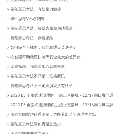
曼陀羅思考法，有助腦力激盪
線性思考V.S.心智圖
曼陀羅思考法，幫我大腦越用越靈活
曼陀羅思考法－創意思維
如何完全不補習，就能精通日英法語？
心智圖幫助我更快將專長做最大的差異化
​這些領域，我通通用心智圖來做
曼陀羅思考法不只是九宮格而已
曼陀羅思考法不一定要填完所有格子
2023 ESI全腦式速讀理解___線上直播班－12/17周日班開課
2023 ESI全腦式速讀理解___線上直播班－12/16周六班開課
用心智圖製作待辦清單，更能看出時間管理的盲點
曼陀羅思考法幫你實踐創造力
​用心智圖整理英文單字