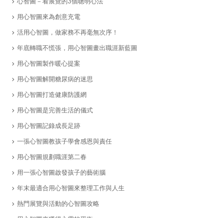
心智圖－看展覽的3個聰明心法
用心智圖來為創意充電
活用心智圖，做家務不再毫無次序！
年底轉職不慌張，用心智圖畫出職涯新藍圖
用心智圖製作暖心提案
用心智圖解開糖尿病的迷思
用心智圖打造健康防護網
用心智圖是完善生活的儀式
用心智圖記錄成長足跡
一張心智圖教孩子學會感恩與責任
用心智圖規劃職涯第二春
用一張心智圖啟發孩子的藝術腦
年末最適合用心智圖來整理工作與人生
​熱門展覽與活動的心智圖攻略