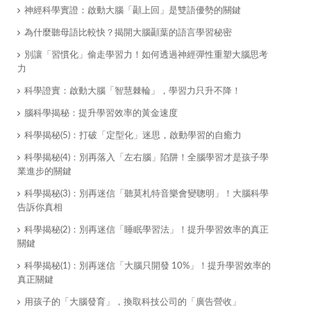
神經科學實證：啟動大腦「顳上回」是雙語優勢的關鍵
為什麼聽母語比較快？揭開大腦顳葉的語言學習秘密
別讓「習慣化」偷走學習力！如何透過神經彈性重塑大腦思考
力
科學證實：啟動大腦「智慧棘輪」，學習力只升不降！
腦科學揭秘：提升學習效率的黃金速度
科學揭秘(5)：打破「定型化」迷思，啟動學習的自癒力
科學揭秘(4)：別再落入「左右腦」陷阱！全腦學習才是孩子學
業進步的關鍵
科學揭秘(3)：別再迷信「聽莫札特音樂會變聰明」！大腦科學
告訴你真相
科學揭秘(2)：別再迷信「睡眠學習法」！提升學習效率的真正
關鍵
科學揭秘(1)：別再迷信「大腦只開發 10%」！提升學習效率的
真正關鍵
用孩子的「大腦發育」，換取科技公司的「廣告營收」