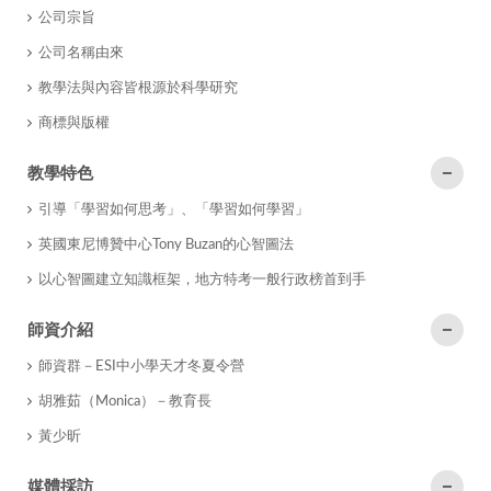
公司宗旨
公司名稱由來
教學法與內容皆根源於科學研究
商標與版權
教學特色
引導「學習如何思考」、「學習如何學習」
英國東尼博贊中心Tony Buzan的心智圖法
以心智圖建立知識框架，地方特考一般行政榜首到手
師資介紹
師資群－ESI中小學天才冬夏令營
胡雅茹（Monica）－教育長
黃少昕
媒體採訪