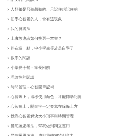
人類都是只聽想聽的、只記住想記住的
​初學心智圖的人，會有這現象
我的挑書法
上班族應該如何挑選一本書？
​停在這一點，中小學生等於是白學了
​數學的閱讀
小學夏令營－家長回饋
理論性的閱讀
​時間管理－心智圖筆記術
心智圖上，這樣使用顏色，才能輔助記憶
心智圖上，關鍵字一定要寫在線條上方
我靠心智圖解決大小瑣事與時間管理
曼陀羅思考法，幫我做到獨立運用
曼陀羅思考法，成就我的獨特創意力