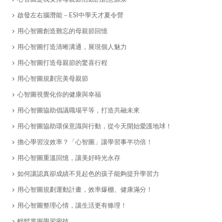
啟發左右腦潛能－ESI中學天才夏令營
​用心智圖創造難忘的母親節回憶
​用心智圖打造清晰溝通，展現個人魅力
​用心智圖打造母親節的驚喜行程
​用心智圖規劃完美母親節
心智圖視覺化你的健康與幸福
用心智圖協助倡議職場平等，打造共融未來
用心智圖協助環保意識與行動，從今天開始愛護地球！
擔心學習沒效率？「心智圖」讓學習事半功倍！
用心智圖重溫回憶，讓美好時光永存
如何讓認真卻成績不見起色的孩子能夠提升學習力
用心智圖規劃運動計畫，效率爆棚、健康滿分！
用心智圖整理心情，讓生活更有條理！
輕鬆掌握學習密技