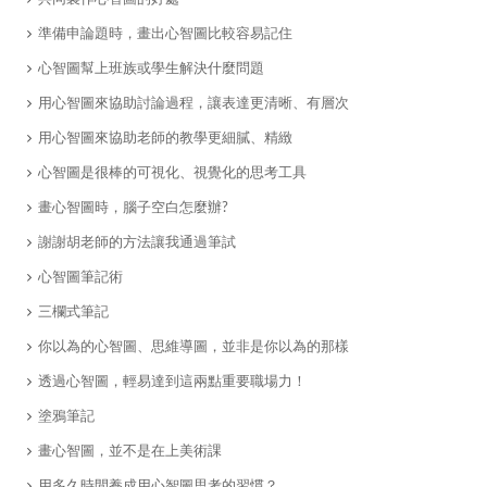
​準備申論題時，畫出心智圖比較容易記住
心智圖幫上班族或學生解決什麼問題
​用心智圖來協助討論過程，讓表達更清晰、有層次
用心智圖來協助老師的教學更細膩、精緻
​心智圖是很棒的可視化、視覺化的思考工具
畫心智圖時，腦子空白怎麼辦?
​謝謝胡老師的方法讓我通過筆試
​心智圖筆記術
​三欄式筆記
你以為的心智圖、思維導圖，並非是你以為的那樣
透過心智圖，輕易達到這兩點重要職場力！
塗鴉筆記
​畫心智圖，並不是在上美術課
用多久時間養成用心智圖思考的習慣？