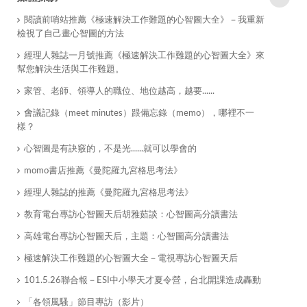
閱讀前哨站推薦《極速解決工作難題的心智圖大全》－我重新
檢視了自己畫心智圖的方法
經理人雜誌一月號推薦《極速解決工作難題的心智圖大全》來
幫您解決生活與工作難題。
家管、老師、領導人的職位、地位越高，越要......
會議記錄（meet minutes）跟備忘錄（memo），哪裡不一
樣？
心智圖是有訣竅的，不是光......就可以學會的
momo書店推薦《曼陀羅九宮格思考法》
經理人雜誌的推薦《曼陀羅九宮格思考法》
教育電台專訪心智圖天后胡雅茹談：心智圖高分讀書法
高雄電台專訪心智圖天后，主題：心智圖高分讀書法
極速解決工作難題的心智圖大全－電視專訪心智圖天后
101.5.26聯合報－ESI中小學天才夏令營，台北開課造成轟動
「各領風騷」節目專訪（影片）