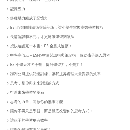
記憶五力
多種腦力組成了記憶力
ESI 心智圖閱讀術與筆記術，讓小學生掌握高效學習技巧
長篇論談聽不完，才更應該學習閱讀法
想快速讀完一本書？ESI全腦式速讀！
中學寒假班－ESI心智圖閱讀術與筆記術，幫助孩子深入思考
ESI小學天才冬令營，提升學習力，不費力！
謝謝公司提供記憶訓練，讓我提昇處理大量資訊的效率
思考，是你與未來對話的方式
打造未來學習的基石
思考的力量，開啟你的無限可能
讓你不再只是學習，而是徹底改變你的思考方式！
讓孩子的學習更有效率
讓學習變得有趣又高效！