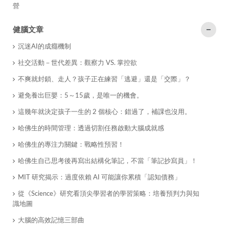
營
健腦文章
沉迷AI的成癮機制
社交活動－世代差異：觀察力 VS. 掌控欲
不爽就封鎖、走人？孩子正在練習「逃避」還是「交際」？
​避免養出巨嬰：5～15歲，是唯一的機會。
這幾年就決定孩子一生的 2 個核心：錯過了，補課也沒用。
哈佛生的時間管理：透過切割任務啟動大腦成就感
哈佛生的專注力關鍵：戰略性預習！
哈佛生自己思考後再寫出結構化筆記，不當「筆記抄寫員」！
MIT 研究揭示：過度依賴 AI 可能讓你累積「認知債務」
從《Science》研究看頂尖學習者的學習策略：培養預判力與知
識地圖
大腦的高效記憶三部曲