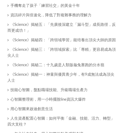
手機奪走了孩子「練習社交」的黃金十年
資訊碎片與倍速化，降低了對複雜事務的理解力
《Science》揭秘五：「先廣後深建立「漏斗型」成長路徑，反
而更成功！」
《Science》揭秘四：「跨領域學習」能培養出頂尖大師的原因
《Science》揭秘三：「跨領域探索」比「專精」更容易成為頂
尖人士
《Science》揭秘二：十九歲是人類版龜兔賽跑的分水嶺
《Science》揭秘一：神童與優異青少年，有9成無法成為頂尖
人士
​技能心智圖，盤點職場技能、升級職場生產力
心智圖整理術，用一小時擺脫line資訊大爆炸
​用心智圖來啟迪創意生活
人生資產配置心智圖：如何平衡「金融、技能、活力、轉型」
四大支柱？