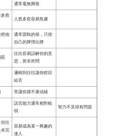
通常毫無興致
愈多愈
人愈多愈容易焦慮
雖然他
通常固執的很，只按
自己的牌理出牌
往往容易誤解你的意
腦筋
思，答非所問
邏輯則往往讓你瞠目
結舌
因
常讓你摸不著頭緒
語言能力通常相對較
智力不見得有問題
弱
，但往
容易成為某一興趣的
是未完
達人