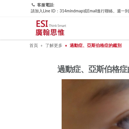
客服電話:
請加入Line ID：314mindmap或Email進行聯
首頁
了解更多
過動症、亞斯伯格症的鑑別
♦
♦
過動症、亞斯伯格症