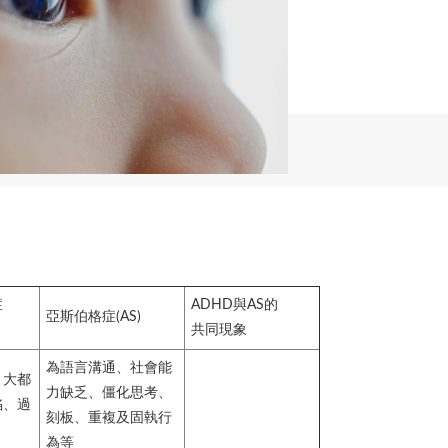
症
ADHD
與
AS
的
亞斯伯格症
(AS)
共同現象
為語言溝通、社會能
，大都
力缺乏、僵化思考、
陷、過
刻板、重複及固執行
為等