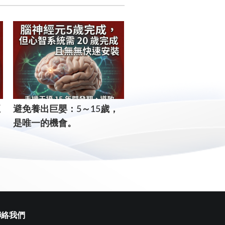
正
​避免養出巨嬰：5～15歲，
這幾年就決定孩子一生的
是唯一的機會。
個核心：錯過了，補課
用。
聯絡我們