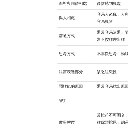
面對與同儕相處
多數感到興趣
容易人來瘋，人
與人相處
容易興奮
通常容易溝通，
溝通方式
常不按牌理出牌
思考方式
不喜歡思考、動
語言表達部分
缺乏組織性
鬧脾氣的原因
通常容易找出原
智力
常忙得不可開交
做事態度
往虎頭蛇尾，總