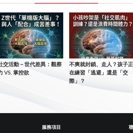
社交活動－世代差異：觀察
不爽就封鎖、走人？孩子
力 VS. 掌控欲
在練習「逃避」還是「交
際」？
服務項目