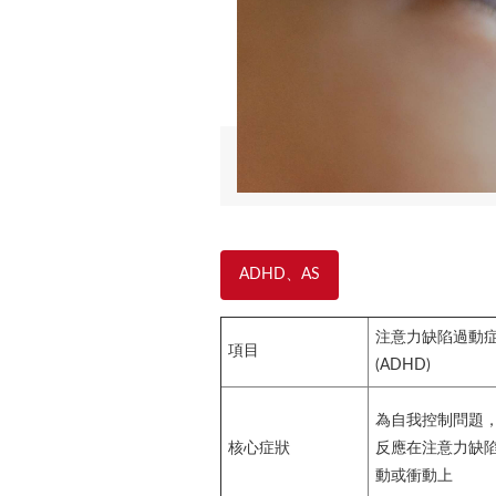
ADHD、AS
注意力缺陷過動
項目
(ADHD)
為自我控制問題
核心症狀
反應在注意力缺
動或衝動上