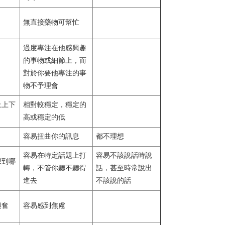
無直接藥物可幫忙
過度專注在他感興趣
的事物或細節上，而
對於你要他專注的事
物不予理會
上上下
相對較穩定，穩定的
高或穩定的低
容易扭曲你的訊息
都不理想
容易在特定話題上打
容易不該說話時說
想到哪
轉，不管你聽不聽得
話，甚至時常說出
進去
不該說的話
興奮
容易感到焦慮