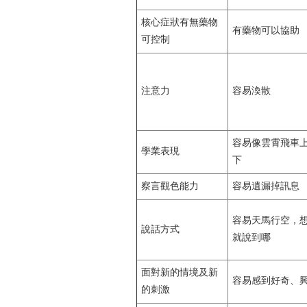
核心症狀有無藥物
有藥物可以協助
可控制
注意力
容易渙散
容易像雲霄飛車
學業表現
下
察言觀色能力
容易遺漏掉訊息
容易天馬行空，
說話方式
就說到哪
面對新的情境及新
容易感到好奇、
的刺激