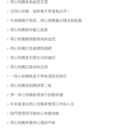
用心智圖來為創意充電
活用心智圖，做家務不再毫無次序！
年底轉職不慌張，用心智圖畫出職涯新藍圖
用心智圖製作暖心提案
用心智圖解開糖尿病的迷思
用心智圖打造健康防護網
用心智圖是完善生活的儀式
用心智圖記錄成長足跡
一張心智圖教孩子學會感恩與責任
用心智圖規劃職涯第二春
用一張心智圖啟發孩子的藝術腦
年末最適合用心智圖來整理工作與人生
​熱門展覽與活動的心智圖攻略
​用心智圖來獲得心靈的平衡