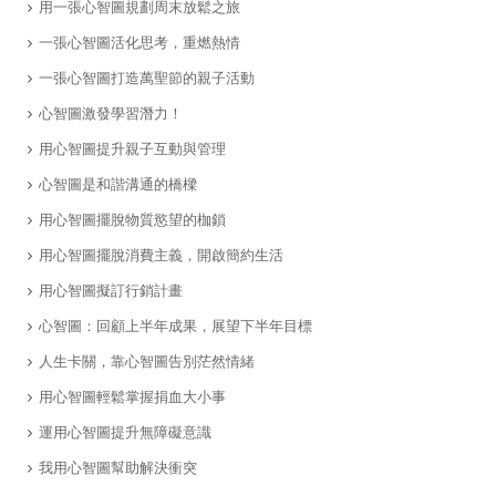
用一張心智圖規劃周末放鬆之旅
一張心智圖活化思考，重燃熱情
一張心智圖打造萬聖節的親子活動
心智圖激發學習潛力！
用心智圖提升親子互動與管理
心智圖是和諧溝通的橋樑
用心智圖擺脫物質慾望的枷鎖
用心智圖擺脫消費主義，開啟簡約生活
用心智圖擬訂行銷計畫
​心智圖：回顧上半年成果，展望下半年目標
​人生卡關，靠心智圖告別茫然情緒
​用心智圖輕鬆掌握捐血大小事
運用心智圖提升無障礙意識
我用心智圖幫助解決衝突