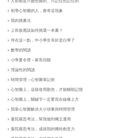
人類都是只聽想聽的、只記住想記住的
​初學心智圖的人，會有這現象
我的挑書法
上班族應該如何挑選一本書？
​停在這一點，中小學生等於是白學了
​數學的閱讀
小學夏令營－家長回饋
理論性的閱讀
​時間管理－心智圖筆記術
心智圖上，這樣使用顏色，才能輔助記憶
心智圖上，關鍵字一定要寫在線條上方
我靠心智圖解決大小瑣事與時間管理
曼陀羅思考法，幫我做到獨立運用
曼陀羅思考法，成就我的獨特創意力