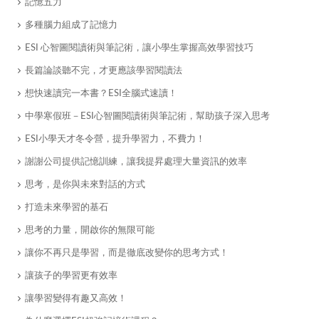
記憶五力
多種腦力組成了記憶力
ESI 心智圖閱讀術與筆記術，讓小學生掌握高效學習技巧
長篇論談聽不完，才更應該學習閱讀法
想快速讀完一本書？ESI全腦式速讀！
中學寒假班－ESI心智圖閱讀術與筆記術，幫助孩子深入思考
ESI小學天才冬令營，提升學習力，不費力！
謝謝公司提供記憶訓練，讓我提昇處理大量資訊的效率
思考，是你與未來對話的方式
打造未來學習的基石
思考的力量，開啟你的無限可能
讓你不再只是學習，而是徹底改變你的思考方式！
讓孩子的學習更有效率
讓學習變得有趣又高效！