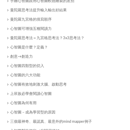
手繪心智圖跟用心智圖軟體繪製的差別
曼陀羅思考法提升輸入輸出好結果
曼陀羅九宮格的填寫順序
心智圖可增強五種閱讀力
曼陀羅思考法＝九宮格思考法？3x3思考法？
心智圖是什麼？定義？
創意→創造力
心智圖四類型的切入
​心智圖的六大功能
心智圖有效地刺激大腦、啟動思考
​上班族必學會閱讀心智圖
心智圖為何有用
心智圖－成為學習型的原因
​三個最神奇、最認真、最意外的mind mapper例子