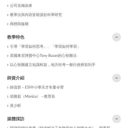
公司名稱由來
教學法與內容皆根源於科學研究
商標與版權
教學特色
引導「學習如何思考」、「學習如何學習」
英國東尼博贊中心Tony Buzan的心智圖法
以心智圖建立知識框架，地方特考一般行政榜首到手
師資介紹
師資群－ESI中小學天才冬夏令營
胡雅茹（Monica）－教育長
黃少昕
媒體採訪