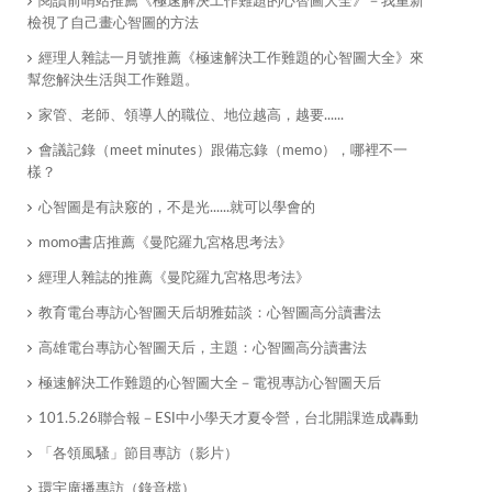
閱讀前哨站推薦《極速解決工作難題的心智圖大全》－我重新
檢視了自己畫心智圖的方法
經理人雜誌一月號推薦《極速解決工作難題的心智圖大全》來
幫您解決生活與工作難題。
家管、老師、領導人的職位、地位越高，越要......
會議記錄（meet minutes）跟備忘錄（memo），哪裡不一
樣？
心智圖是有訣竅的，不是光......就可以學會的
momo書店推薦《曼陀羅九宮格思考法》
經理人雜誌的推薦《曼陀羅九宮格思考法》
教育電台專訪心智圖天后胡雅茹談：心智圖高分讀書法
高雄電台專訪心智圖天后，主題：心智圖高分讀書法
極速解決工作難題的心智圖大全－電視專訪心智圖天后
101.5.26聯合報－ESI中小學天才夏令營，台北開課造成轟動
「各領風騷」節目專訪（影片）
環宇廣播專訪（錄音檔）