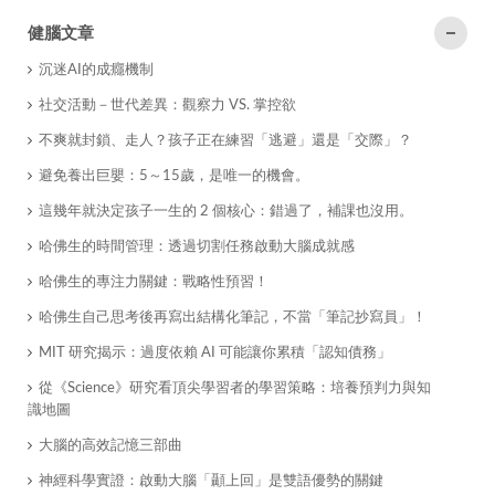
健腦文章
沉迷AI的成癮機制
社交活動－世代差異：觀察力 VS. 掌控欲
不爽就封鎖、走人？孩子正在練習「逃避」還是「交際」？
​避免養出巨嬰：5～15歲，是唯一的機會。
這幾年就決定孩子一生的 2 個核心：錯過了，補課也沒用。
哈佛生的時間管理：透過切割任務啟動大腦成就感
哈佛生的專注力關鍵：戰略性預習！
哈佛生自己思考後再寫出結構化筆記，不當「筆記抄寫員」！
MIT 研究揭示：過度依賴 AI 可能讓你累積「認知債務」
從《Science》研究看頂尖學習者的學習策略：培養預判力與知
識地圖
大腦的高效記憶三部曲
神經科學實證：啟動大腦「顳上回」是雙語優勢的關鍵