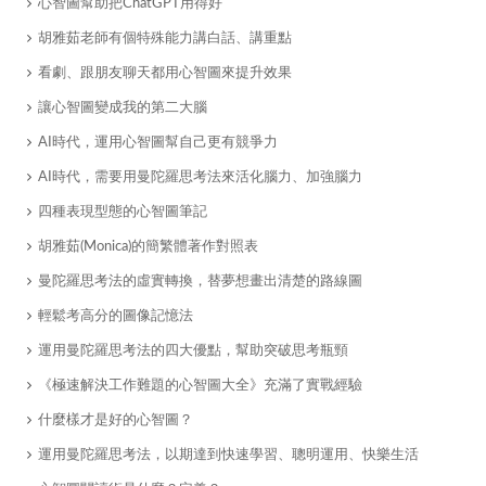
心智圖幫助把ChatGPT用得好
胡雅茹老師有個特殊能力講白話、講重點
看劇、跟朋友聊天都用心智圖來提升效果
讓心智圖變成我的第二大腦
​AI時代，運用心智圖幫自己更有競爭力
AI時代，需要用曼陀羅思考法來活化腦力、加強腦力
四種表現型態的心智圖筆記
胡雅茹(Monica)的簡繁體著作對照表
曼陀羅思考法的虛實轉換，替夢想畫出清楚的路線圖
輕鬆考高分的圖像記憶法
運用曼陀羅思考法的四大優點，幫助突破思考瓶頸
《極速解決工作難題的心智圖大全》充滿了實戰經驗
什麼樣才是好的心智圖？
運用曼陀羅思考法，以期達到快速學習、聰明運用、快樂生活