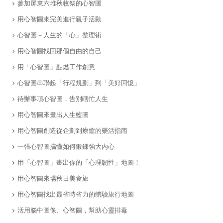
參加屏東六堆秋收祭的心智圖
用心智圖來完美進行親子活動
心智圖－人生的「心」整理術
用心智圖找回那個自由的自己
用「心智圖」點燃工作創意
心智圖串聯起「行程規劃」到「美好回憶」
待辦事項心智圖，告別瞎忙人生
​用心智圖來畫出人生藍圖
用心智圖創造從企劃到療癒的樂活指南
一張心智圖搞懂如何鍛鍊強大內心
用「心智圖」畫出你的「心理韌性」地圖！
用心智圖來場秋日美食旅
用心智圖找出最省時省力的體驗旅行地圖
活用腦中圖像、心智圖，幫助心靈排毒