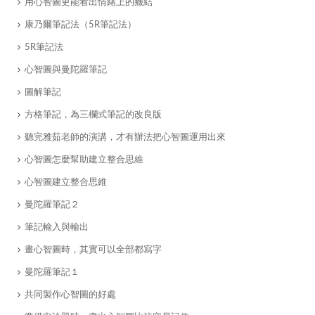
​用心智圖更能看出情緒上的癥結
​康乃爾筆記法（5R筆記法）
​5R筆記法
​心智圖與曼陀羅筆記
​圖解筆記
​方格筆記，為三欄式筆記的改良版
聽完雅茹老師的演講，才有辦法把心智圖運用出來
心智圖怎麼幫助建立整合思維
​心智圖建立整合思維
​曼陀羅筆記２
​筆記輸入與輸出
​畫心智圖時，其實可以全部都寫字
​曼陀羅筆記１
​共同製作心智圖的好處