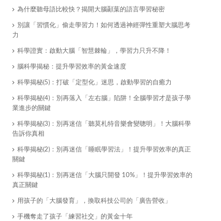
為什麼聽母語比較快？揭開大腦顳葉的語言學習秘密
別讓「習慣化」偷走學習力！如何透過神經彈性重塑大腦思考
力
科學證實：啟動大腦「智慧棘輪」，學習力只升不降！
腦科學揭秘：提升學習效率的黃金速度
科學揭秘(5)：打破「定型化」迷思，啟動學習的自癒力
科學揭秘(4)：別再落入「左右腦」陷阱！全腦學習才是孩子學
業進步的關鍵
科學揭秘(3)：別再迷信「聽莫札特音樂會變聰明」！大腦科學
告訴你真相
科學揭秘(2)：別再迷信「睡眠學習法」！提升學習效率的真正
關鍵
科學揭秘(1)：別再迷信「大腦只開發 10%」！提升學習效率的
真正關鍵
用孩子的「大腦發育」，換取科技公司的「廣告營收」
手機奪走了孩子「練習社交」的黃金十年