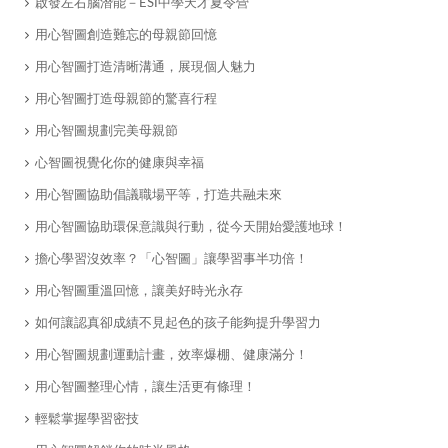
啟發左右腦潛能－ESI中學天才夏令營
​用心智圖創造難忘的母親節回憶
​用心智圖打造清晰溝通，展現個人魅力
​用心智圖打造母親節的驚喜行程
​用心智圖規劃完美母親節
心智圖視覺化你的健康與幸福
用心智圖協助倡議職場平等，打造共融未來
用心智圖協助環保意識與行動，從今天開始愛護地球！
擔心學習沒效率？「心智圖」讓學習事半功倍！
用心智圖重溫回憶，讓美好時光永存
如何讓認真卻成績不見起色的孩子能夠提升學習力
用心智圖規劃運動計畫，效率爆棚、健康滿分！
用心智圖整理心情，讓生活更有條理！
輕鬆掌握學習密技