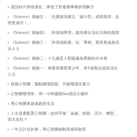
資訊碎片與倍速化，降低了對複雜事務的理解力
《Science》揭秘五：「先廣後深建立「漏斗型」成長路徑，反
而更成功！」
《Science》揭秘四：「跨領域學習」能培養出頂尖大師的原因
《Science》揭秘三：「跨領域探索」比「專精」更容易成為頂
尖人士
《Science》揭秘二：十九歲是人類版龜兔賽跑的分水嶺
《Science》揭秘一：神童與優異青少年，有9成無法成為頂尖
人士
​技能心智圖，盤點職場技能、升級職場生產力
心智圖整理術，用一小時擺脫line資訊大爆炸
​用心智圖來啟迪創意生活
人生資產配置心智圖：如何平衡「金融、技能、活力、轉型」
四大支柱？
一年之計在於春，用心智圖啟動美感與創意