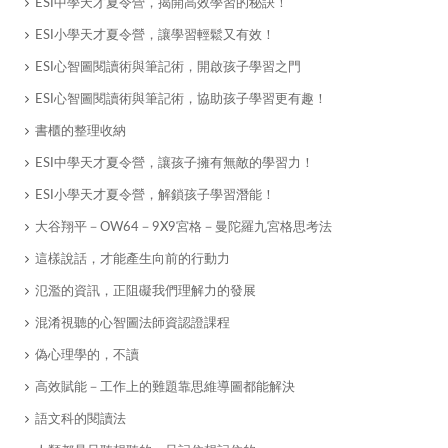
ESI中學天才夏令營，揭開高效學習的秘訣！
ESI小學天才夏令營，讓學習輕鬆又有效！
ESI心智圖閱讀術與筆記術，開啟孩子學習之門
ESI心智圖閱讀術與筆記術，協助孩子學習更有趣！
書櫃的整理收納
ESI中學天才夏令營，讓孩子擁有無敵的學習力！
ESI小學天才夏令營，解鎖孩子學習潛能！
大谷翔平－OW64－9X9宮格－曼陀羅九宮格思考法
這樣說話，才能產生向前的行動力
氾濫的資訊，正阻礙我們理解力的發展
混淆視聽的心智圖法師資認證課程
偽心理學的，不讀
高效賦能－工作上的難題靠思維導圖都能解決
語文科的閱讀法