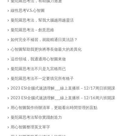
曼陀羅思考法，有助腦力激盪
線性思考V.S.心智圖
曼陀羅思考法，幫我大腦越用越靈活
曼陀羅思考法－創意思維
如何完全不補習，就能精通日英法語？
心智圖幫助我更快將專長做最大的差異化
​這些領域，我通通用心智圖來做
曼陀羅思考法不只是九宮格而已
曼陀羅思考法不一定要填完所有格子
2023 ESI全腦式速讀理解___線上直播班－12/17周日班開課
2023 ESI全腦式速讀理解___線上直播班－12/16周六班開課
用心智圖製作待辦清單，更能看出時間管理的盲點
曼陀羅思考法幫你實踐創造力
​用心智圖整理英文單字