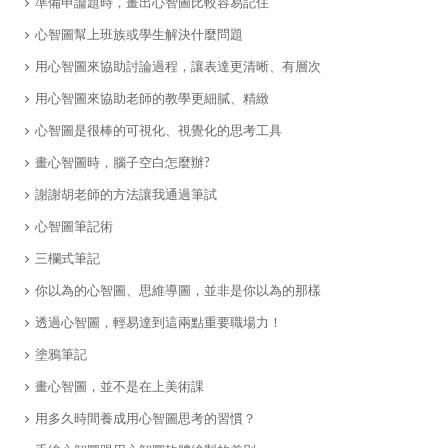
​準備申論題時，畫出心智圖比較容易記住
心智圖幫上班族或學生解決什麼問題
​用心智圖來協助討論過程，讓表達更清晰、有層次
用心智圖來協助老師的教學更細膩、精緻
​心智圖是很棒的可視化、視覺化的思考工具
畫心智圖時，腦子空白怎麼辦?
​謝謝胡老師的方法讓我通過筆試
​心智圖筆記術
​三欄式筆記
你以為的心智圖、思維導圖，並非是你以為的那樣
透過心智圖，輕易達到這兩點重要職場力！
塗鴉筆記
​畫心智圖，並不是在上美術課
用多久時間養成用心智圖思考的習慣？