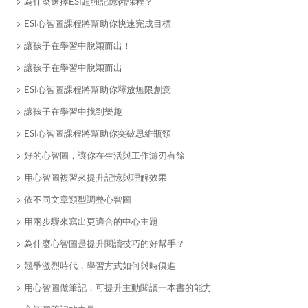
為什麼選擇ESI超強記憶術課程？
ESI心智圖課程將幫助你快速完成目標
讓孩子在學習中脫穎而出！
​讓孩子在學習中脫穎而出
ESI心智圖課程將幫助你釋放無限創意
讓孩子在學習中找到樂趣
ESI心智圖課程將幫助你突破思維瓶頸
好的心智圖，讓你在生活與工作游刃有餘
用心智圖複習來提升記憶與理解效果
​依不同文章類型調整心智圖
用兩步驟來寫出更適合的中心主題
為什麼心智圖是提升閱讀技巧的好幫手？
競爭激烈時代，學習方式如何與時俱進
用心智圖做筆記，可提升主動閱讀一本書的能力